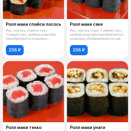
Ролл маки спайси лосось
Ролл маки сяке
Рис, лосось, спайси соус.
Рис, лосось, нори. Соевый соус,
Соевый соус, имбирь и васаби
имбирь и васаби приобретаются
приобретаются отдельно.
отдельно. Изображение на сай
Изображение
236 ₽
236 ₽
Ролл маки текко
Ролл маки унаги