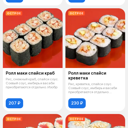
ОСТРОЕ
ОСТРОЕ
Ролл маки спайси краб
Ролл маки спайси
креветка
Рис, снежный краб, спайси соус.
Соевый соус, имбирь и васаби
Рис, креветка, спайси соус.
приобретаются отдельно. Изобр
Соевый соус, имбирь и васаби
приобретаются отдельно.
Изображен
207 ₽
230 ₽
ОСТРОЕ
ОСТРОЕ