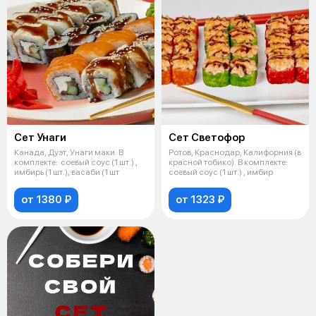
Сет Унаги
Сет Светофор
Канада, Дуэт, Унаги маки. В
Ротов, Краснодар, Калифорния (в
комплекте: соевый соус (1 шт.) ,
красной тобико). В комплекте:
имбирь (1 шт.), васаби (1 шт
соевый соус (1 шт.) , имбир
от 1380 ₽
от 1323 ₽