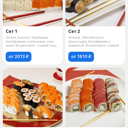
Сет 1
Сет 2
Осака, Аляска, Пирамида,
Аляска, Тайский ролл,
Калифорния, унаги маки, сяке
Краснодар, Калифорния с
маки. В комплекте: соевый соус
креветкой. В комплекте: соевый
(1 ш
соус (1 шт.)
от 2013 ₽
от 1610 ₽