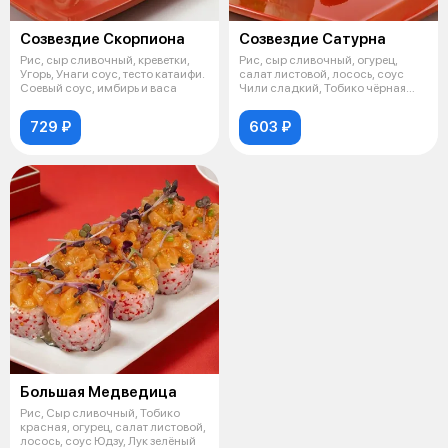
Созвездие Скорпиона
Созвездие Сатурна
Рис, сыр сливочный, креветки,
Рис, сыр сливочный, огурец,
Угорь, Унаги соус, тесто катаифи.
салат листовой, лосось, соус
Соевый соус, имбирь и васа
Чили сладкий, Тобико чёрная
Микро
729 ₽
603 ₽
Большая Медведица
Рис, Сыр сливочный, Тобико
красная, огурец, салат листовой,
лосось, соус Юдзу, Лук зелёный