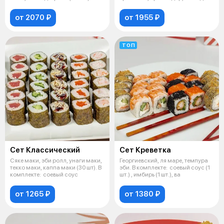
комплекте: с
от 2070 ₽
от 1955 ₽
ТОП
Сет Классический
Сет Креветка
Сяке маки, эби ролл, унаги маки,
Георгиевский, ля маре, темпура
текко маки, каппа маки (30 шт). В
эби. В комплекте: соевый соус (1
комплекте: соевый соус
шт.) , имбирь (1 шт.), ва
от 1265 ₽
от 1380 ₽