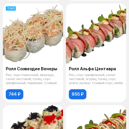
ТОП
Ролл Созвездие Венеры
Ролл Альфа Центавра
Рис, сыр сливочный, авокадо,
Рис, соус трюфельный, салат
салат листовой, тунец, соус
листовой, огурец, тунец, соус
трюфельный, пармезан. Соевый
унаги, кунжут. Соевый соус, имби
соус
744 ₽
855 ₽