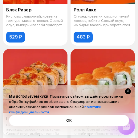
Блэк Ривер
Ролл Аякс
Рис, сыр сливочный, креветка
Огурец, креветки, сыр, копченый
темпура, масаго черная. Соевый
лосось, тобико. Соевый соус,
соус, имбирь и васаби приобрет
имбирь и васаби приобретаются
529 ₽
483 ₽
Мы используем куки.
Пользуясь сайтом, вы даёте согласие на
обработку файлов cookie вашего браузера и использование
аналитических сервисов согласно нашей
политике
конфиденциальности
.
Пати ролл
Ролл Аляска
ОК
Рис, майонез, кляр, угорь,
Лосось, угорь, сыр филадельфия,
авокадо, лосось, икра красная.
огурец. Соевый соус, имбирь и
Соевый соус, имбирь и васаби
васаби приобретаются отдельн