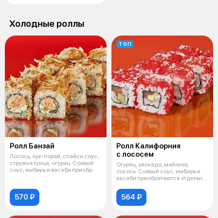
Холодные роллы
ТОП
Ролл Банзай
Ролл Калифорния
с лoсосем
Лосось, лук-порей, спайси соус,
стружка тунца, огурец. Соевый
Огурец, авокадо, майонез,
соус, имбирь и васаби приобр
лосось. Соевый соус, имбирь и
васаби приобретаются отдельно.
Изо
570 ₽
564 ₽