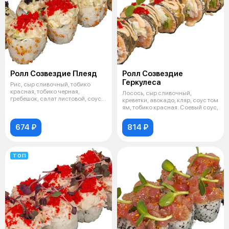
Ролл Созвездие Плеяд
Ролл Созвездие
Геркулеса
Рис, сыр сливочный, тобико
красная, тобико черная,
Лосось, сыр сливочный,
гребешок, салат листовой, соус
креветки, авокадо, кляр, соус том
манговый
ям, тобико красная. Соевый соус,
674 ₽
814 ₽
ТОП