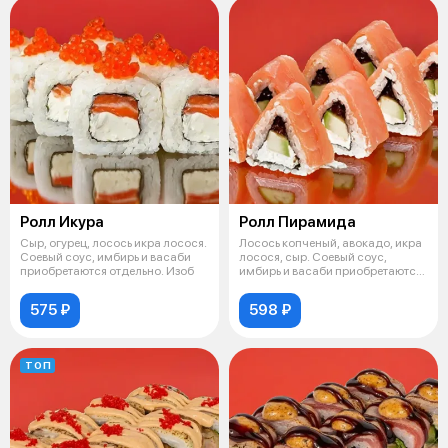
Ролл Икура
Ролл Пирамида
Сыр, огурец, лосось икра лосося.
Лосось копченый, авокадо, икра
Соевый соус, имбирь и васаби
лосося, сыр. Соевый соус,
приобретаются отдельно. Изоб
имбирь и васаби приобретаются
отд
575 ₽
598 ₽
ТОП