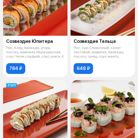
Созвездие Юпитера
Созвездие Тельца
Рис, Кляр, Авокадо, угорь,
Рис, сыр Сливочный, салат
лосось, майонез, Икра красная,
листовой, креветки, Авокадо,
соус Чили сладкий, соус унаги, К
лосось, тунец, соус манго,
Кунжут,
784 ₽
648 ₽
ТОП