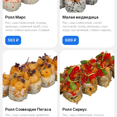
Ролл Марс
Малая медведица
Рис, сыр сливочный, огурец,
Рис, сыр сливочный, салат
авокадо, снежный краб, соус
листовой, тунец, авокадо, соус
чили, тобико красная. Соевый
юдзу, лук зелёный, тобико черная,
соус,
563 ₽
689 ₽
Ролл Созвездие Пегаса
Ролл Сириус
Рис, сыр сливочный, креветки,
Рис, сыр сливочный, лосось,