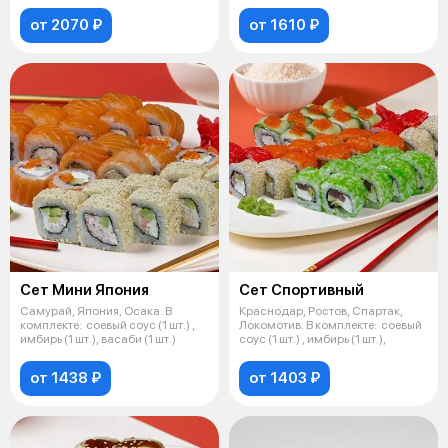
запечен
от 2070 ₽
от 1610 ₽
Сет Мини Япония
Сет Спортивный
Самурай, Япония, Осака. В
Краснодар, Ростов, Спартак,
комплекте: соевый соус (1 шт.) ,
Локомотив. В комплекте: соевый
имбирь (1 шт.), васаби (1 шт.)
соус (1 шт.) , имбирь (1 шт.),
от 1438 ₽
от 1403 ₽