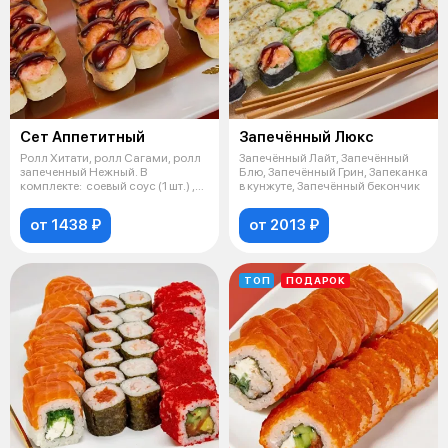
Сет Аппетитный
Запечённый Люкс
Ролл Хитати, ролл Сагами, ролл
Запечённый Лайт, Запечённый
запеченный Нежный. В
Блю, Запечённый Грин, Запеканка
комплекте: соевый соус (1 шт.) ,
в кунжуте, Запечённый бекончик
имби
от 1438 ₽
от 2013 ₽
ТОП
ПОДАРОК