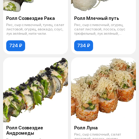
Ролл Созвездие Рака
Ролл Млечный путь
Рис, сыр сливочный, тунец, салат
Рис, сыр сливочный, огурец,
листовой, огурец, авокадо, соус,
салат листовой, лосось, соус
лук зелёный, нити чили.
трюфельный, лук зелёный,
пармезан
724 ₽
734 ₽
Ролл Созвездие
Ролл Луна
Андромеды
Рис, сыр сливочный, салат
листовой, лосось, огурец,