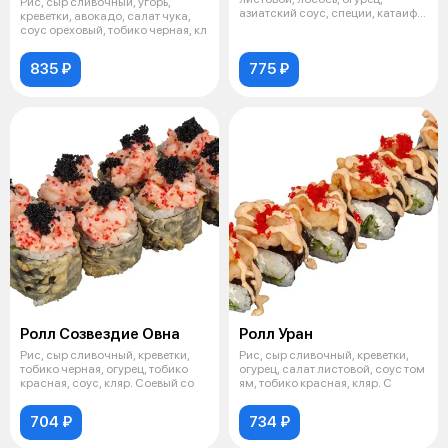
Рис, сыр сливочный, угорь,
азиатский соус, специи, катаифи.
креветки, авокадо, салат чука,
Соевы
соус ореховый, тобико черная, кл
835 ₽
775 ₽
Ролл Созвездие Овна
Ролл Уран
Рис, сыр сливочный, креветки,
Рис, сыр сливочный, креветки,
тобико черная, огурец, тобико
огурец, салат листовой, соус том
красная, соус, кляр. Соевый со
ям, тобико красная, кляр. С
704 ₽
734 ₽