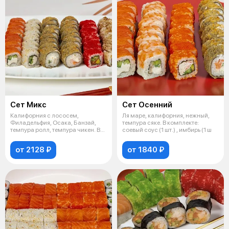
Сет Микс
Сет Осенний
Калифорния с лососем,
Ля маре, калифорния, нежный,
Филадельфия, Осака, Банзай,
темпура сяке. В комплекте:
темпура ролл, темпура чикен. В
соевый соус (1 шт.) , имбирь (1 ш
комплекте
от 2128 ₽
от 1840 ₽