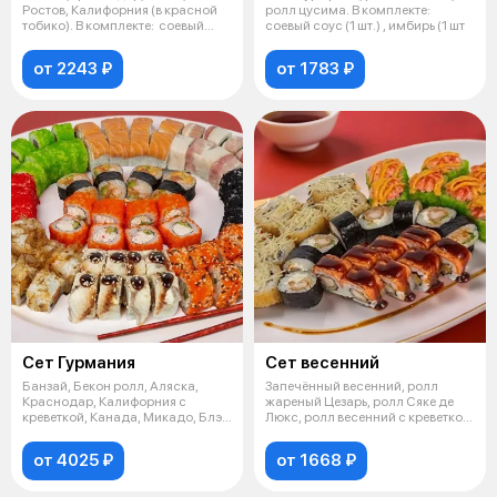
Ростов, Калифорния (в красной
ролл цусима. В комплекте:
тобико). В комплекте: соевый
соевый соус (1 шт.) , имбирь (1 шт
соус
от 2243 ₽
от 1783 ₽
Сет Гурмания
Сет весенний
Банзай, Бекон ролл, Аляска,
Запечённый весенний, ролл
Краснодар, Калифорния с
жареный Цезарь, ролл Сяке де
креветкой, Канада, Микадо, Блэк
Люкс, ролл весенний с креветкой.
Ривер,
В
от 4025 ₽
от 1668 ₽