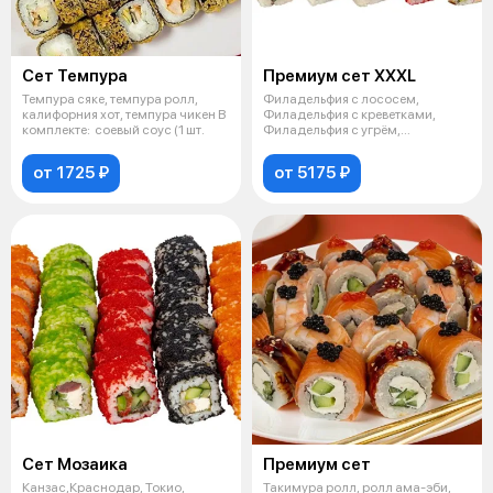
Сет Темпура
Премиум сет XXXL
Темпура сяке, темпура ролл,
Филадельфия с лососем,
калифорния хот, темпура чикен В
Филадельфия с креветками,
комплекте: соевый соус (1 шт.
Филадельфия с угрём,
Филадельфия с тунцом
от 1725 ₽
от 5175 ₽
Сет Мозаика
Премиум сет
Канзас,Краснодар, Токио,
Такимура ролл, ролл ама-эби,