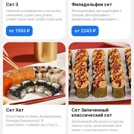
Сет 3
Филадельфия сет
Нежный, калифорния с лососем,
Филадельфия, филадельфия с
сяке маки, суши сяке, унаги,
тунцом, филадельфия с
спайс суши сяки, спайс суши уна
креветками, филадельфия с
угрем. В компле
от 1553 ₽
от 2243 ₽
Сет Xит
Сет Запеченный
классический сет
Блэк Ривер, Есенин, Калифорния,
Канада, Бекон ролл. В
Запеченный эби ролл с соусом
комплекте: соевый соус (1 шт.) ,
манго-чили, запеченный сяке
им
маки с соусом манго-чили,