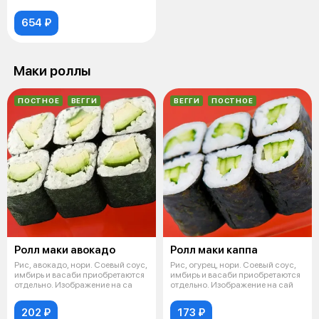
654 ₽
Маки роллы
ПОСТНОЕ
ВЕГГИ
ВЕГГИ
ПОСТНОЕ
Ролл маки авокадо
Ролл маки каппа
Рис, авокадо, нори. Соевый соус,
Рис, огурец, нори. Соевый соус,
имбирь и васаби приобретаются
имбирь и васаби приобретаются
отдельно. Изображение на са
отдельно. Изображение на сай
202 ₽
173 ₽