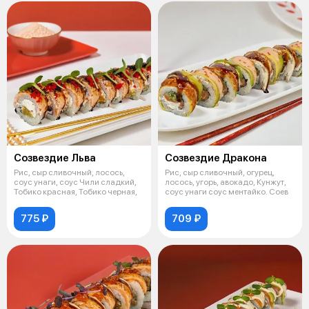
Созвездие Льва
Созвездие Дракона
Рис, сыр сливочный, лосось,
Рис, сыр сливочный, огурец,
соус унаги, соус Чили сладкий,
лосось, угорь, авокадо, Кунжут,
Тобико красная, Тобико черная,
соус унаги соус ментайко. Соев
775 ₽
709 ₽