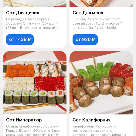
Сет Для двоих
Сет Для меня
Нормандия, Калифорния с
Есенин, Ростов. В комплекте:
лососем, Сяке маки, Эби ролл
соевый соус (1 шт.) , имбирь (1
(28 шт.). В комплекте: соевый
шт.), васаби (1 шт.). Изобр
соус (
от 1438 ₽
от 920 ₽
Сет Император
Сет Калифoрния
Осака, Калифорния с лососем,
Калифорния, Калифорния
Панда, Есенин, Эби-ролл, Сяке
темпура, Калифорния с
маки, Авокадо-ролл (50 шт.). В
креветкой, Краснодар, Микадо. В