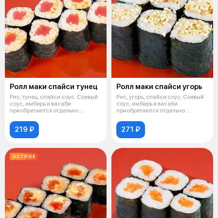
Ролл маки спайси тунец
Ролл маки спайси угорь
Рис, тунец, спайси соус. Соевый
Рис, угорь, спайси соус. Соевый
соус, имбирь и васаби
соус, имбирь и васаби
приобретаются отдельно.
приобретаются отдельно.
Изображение
Изображение
219 ₽
271 ₽
ОСТРОЕ