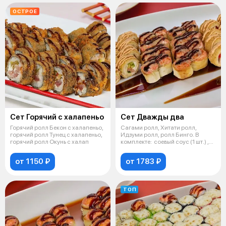
ОСТРОЕ
Сет Горячий с халапеньо
Сет Дважды два
Горячий ролл Бекон с халапеньо,
Сагами ролл, Хитати ролл,
горячий ролл Тунец с халапеньо,
Идзуми ролл, ролл Бинго. В
горячий ролл Окунь с халап
комплекте: соевый соус (1 шт.) ,
имб
от 1150 ₽
от 1783 ₽
ТОП