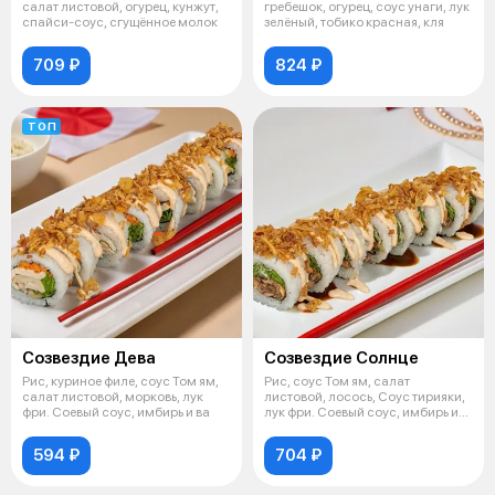
салат листовой, огурец, кунжут,
гребешок, огурец, соус унаги, лук
спайси-соус, сгущённое молок
зелёный, тобико красная, кля
709 ₽
824 ₽
ТОП
Созвездие Дева
Созвездие Солнце
Рис, куриное филе, соус Том ям,
Рис, соус Том ям, салат
салат листовой, морковь, лук
листовой, лосось, Соус тирияки,
фри. Соевый соус, имбирь и ва
лук фри. Соевый соус, имбирь и
вас
594 ₽
704 ₽