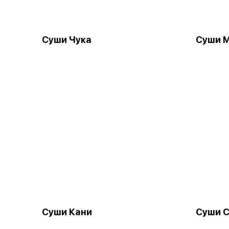
Суши Чука
Суши 
Суши Кани
Суши С