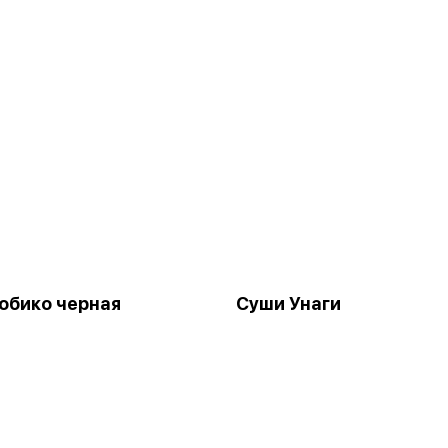
обико черная
Суши Унаги