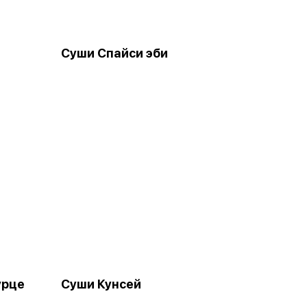
Суши Спайси эби
урце
Суши Кунсей