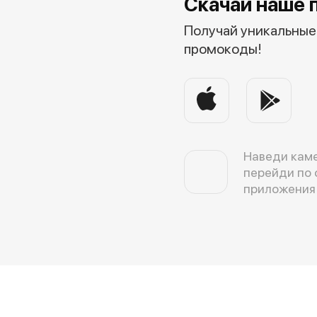
Скачай наше 
Получай уникальные 
промокоды!
Наведи каме
перейди по 
приложения