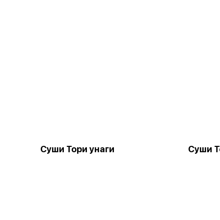
Суши Тори унаги
Суши Т