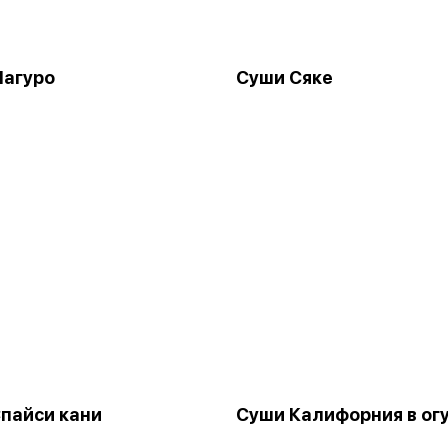
Магуро
Суши Сяке
пайси кани
Суши Калифорния в ог