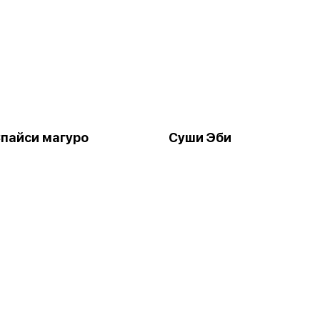
пайси магуро
Суши Эби