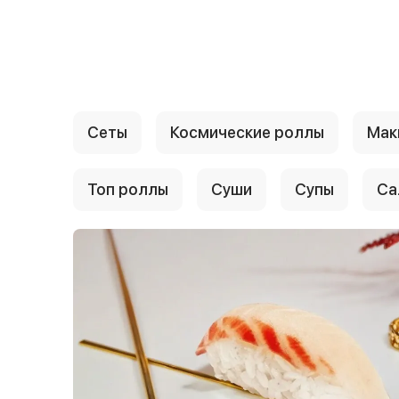
{{ textContacts }}
Сеты
Космические роллы
Мак
Топ роллы
Суши
Супы
Са