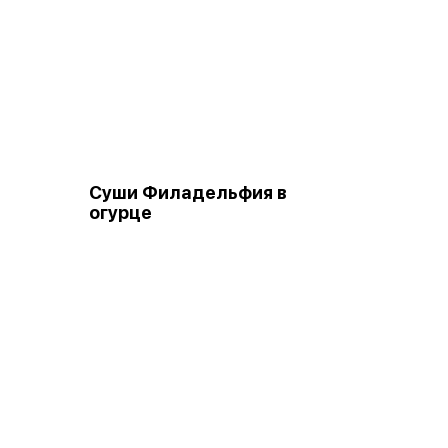
Суши Филадельфия в
огурце