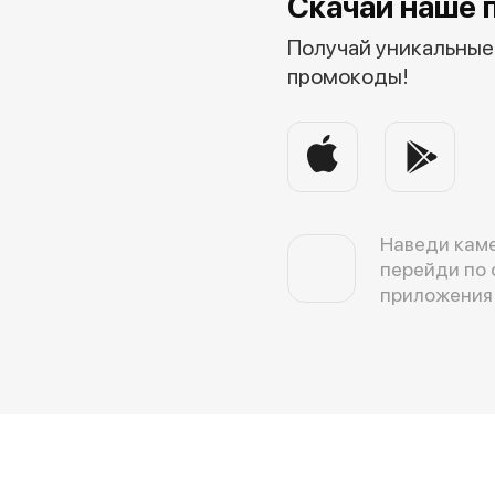
Скачай наше 
Получай уникальные 
промокоды!
Наведи каме
перейди по 
приложения