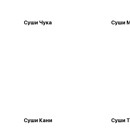
Суши Чука
Суши 
Суши Кани
Суши Т