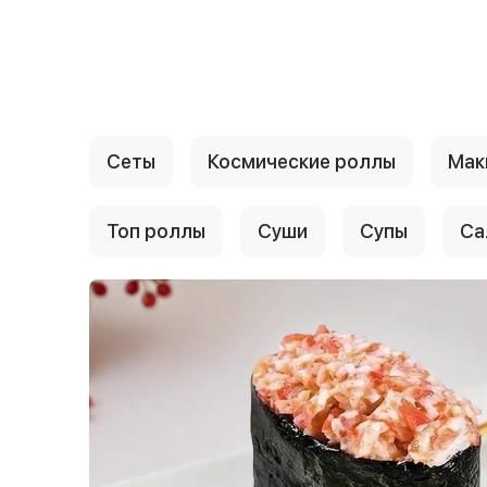
{{ textContacts }}
Сеты
Космические роллы
Мак
Топ роллы
Суши
Супы
Са