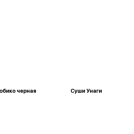
обико черная
Суши Унаги