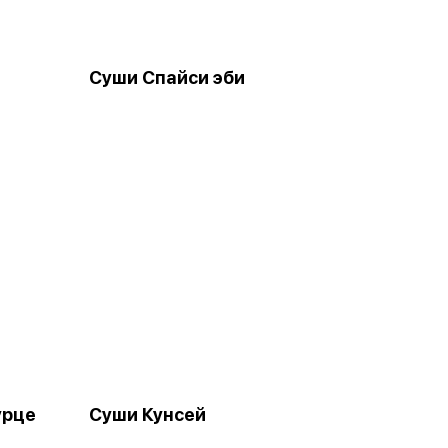
Суши Спайси эби
урце
Суши Кунсей