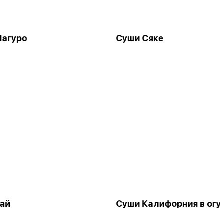
Магуро
Суши Сяке
ай
Суши Калифорния в ог