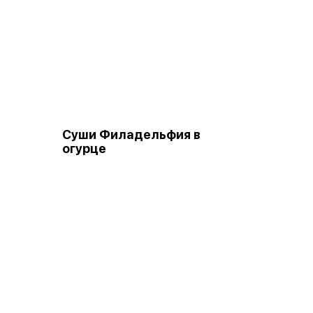
Суши Филадельфия в
огурце