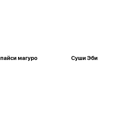
пайси магуро
Суши Эби