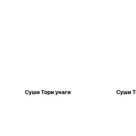
Суши Тори унаги
Суши Т