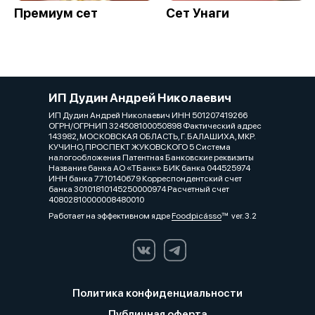
Премиум сет
Сет Унаги
ИП Дудин Андрей Николаевич
ИП Дудин Андрей Николаевич ИНН 501207419266
ОГРН/ОГРНИП 324508100050898 Фактический адрес
143982, МОСКОВСКАЯ ОБЛАСТЬ, Г. БАЛАШИХА, МКР.
КУЧИНО, ПРОСПЕКТ ЖУКОВСКОГО 5 Система
налогообложения Патентная Банковские реквизиты
Название банка АО «ТБанк» БИК банка 044525974
ИНН банка 7710140679 Корреспондентский счет
банка 30101810145250000974 Расчетный счет
40802810000008480010
Работает на эффективном ядре
Foodpicásso
ver. 3.2
Политика конфиденциальности
Публичная оферта