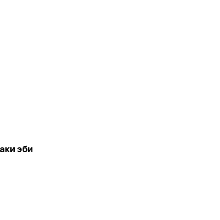
аки эби