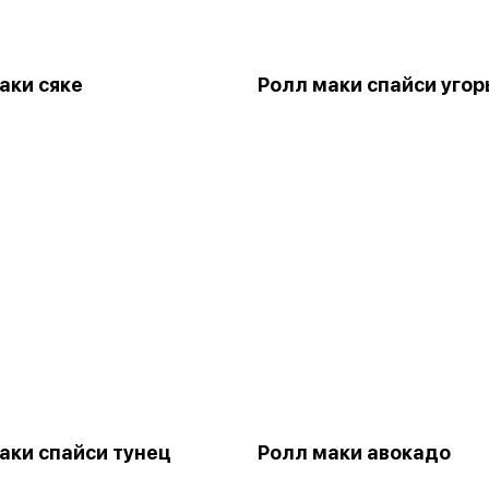
аки сяке
Ролл маки спайси угор
аки спайси тунец
Ролл маки авокадо