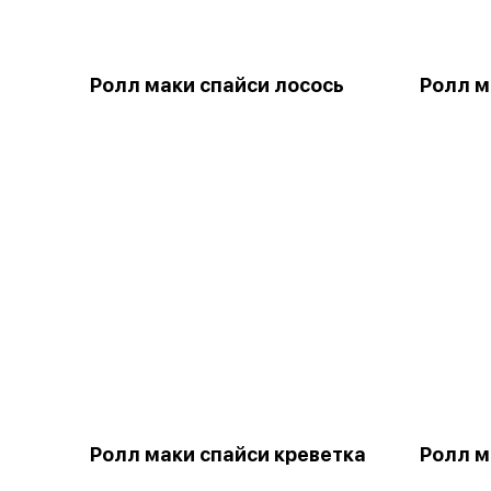
Ролл маки спайси лосось
Ролл м
Ролл маки спайси креветка
Ролл м