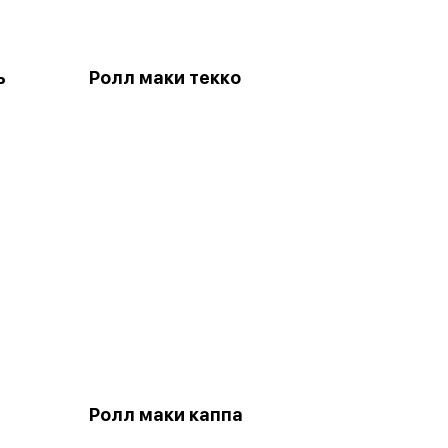
ь
Ролл маки текко
Ролл маки каппа