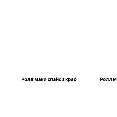
Ролл маки спайси краб
Ролл м