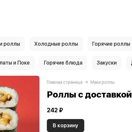
и роллы
Холодные роллы
Горячие роллы
латы и Поке
Горячие блюда
Закуски
Главная страница
Маки роллы
Роллы с доставко
242 ₽
В корзину