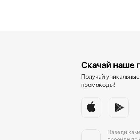
Скачай наше 
Получай уникальные 
промокоды!
Наведи каме
перейди по 