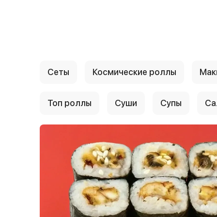
{{ textContacts }}
Сеты
Космические роллы
Мак
Топ роллы
Суши
Супы
Са