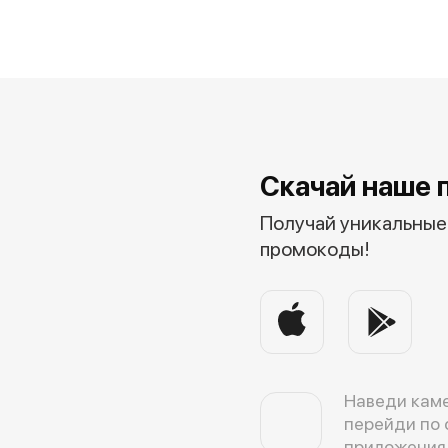
Скачай наше 
Получай уникальные 
промокоды!
Наведи каме
перейди по 
приложения