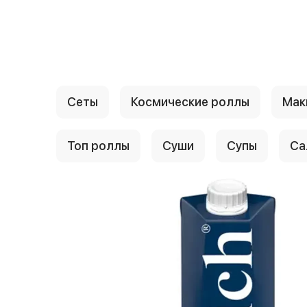
{{ textContacts }}
Сеты
Космические роллы
Мак
Топ роллы
Суши
Супы
Са