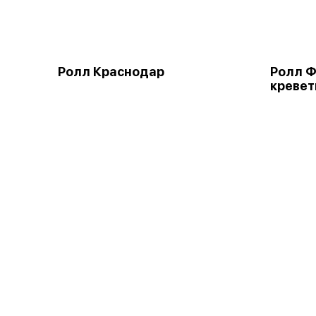
Ролл Краснодар
Ролл Ф
креве