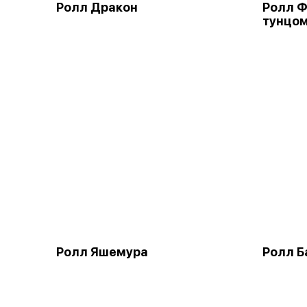
Ролл Дракон
Ролл Ф
тунцо
Ролл Яшемура
Ролл Б