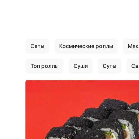
{{ textContacts }}
Сеты
Космические роллы
Мак
Топ роллы
Суши
Супы
Са