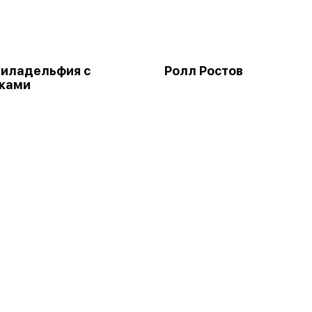
иладельфия с
Ролл Ростов
тками