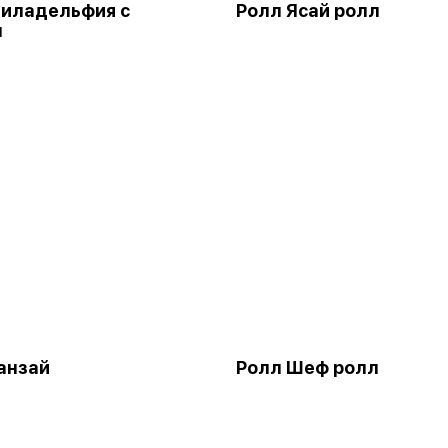
иладельфия с
Ролл Ясай ролл
м
анзай
Ролл Шеф ролл