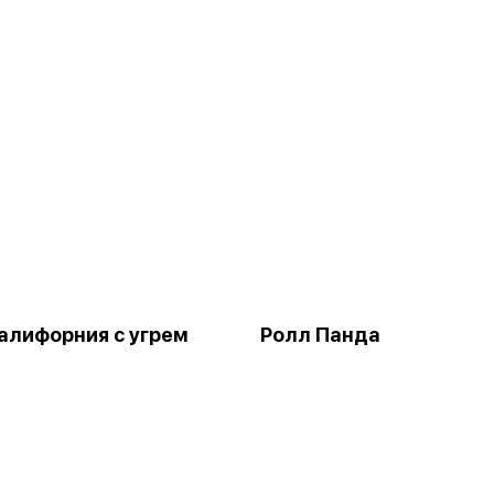
алифорния с угрeм
Ролл Панда