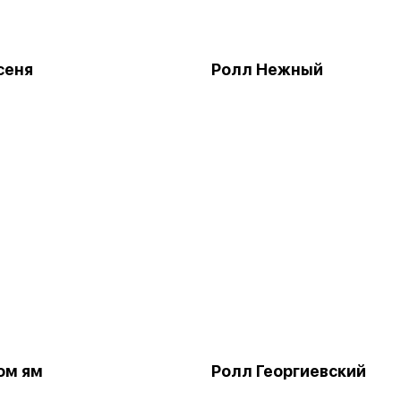
сеня
Ролл Нежный
ом ям
Ролл Георгиевский