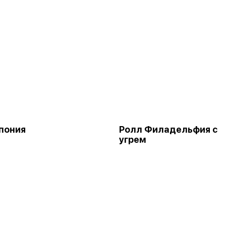
пония
Ролл Филадельфия с
угрем