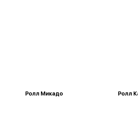
Ролл Микадо
Ролл К