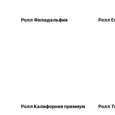
Ролл Филадельфия
Ролл Е
Ролл Калифорния премиум
Ролл Т