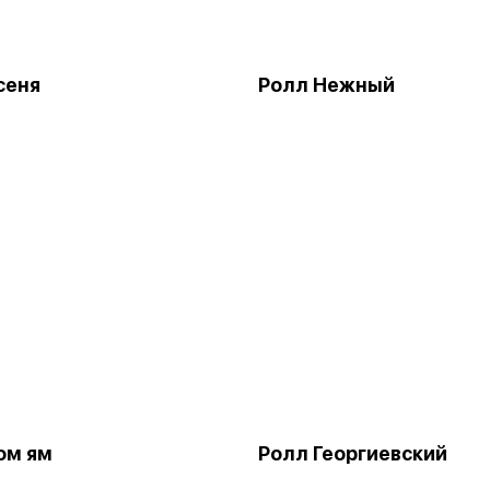
сеня
Ролл Нежный
ом ям
Ролл Георгиевский