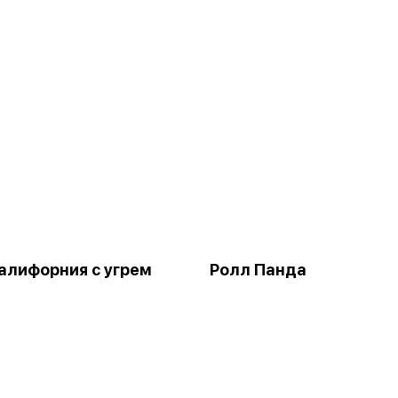
алифорния с угрeм
Ролл Панда