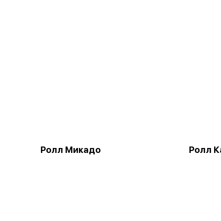
Ролл Микадо
Ролл К