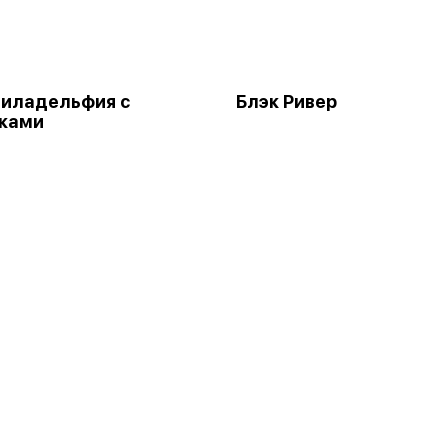
иладельфия с
Блэк Ривер
тками