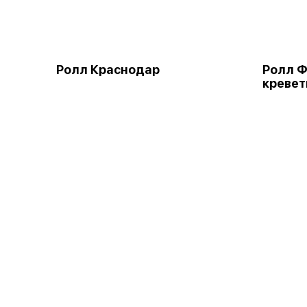
Ролл Краснодар
Ролл Ф
креве