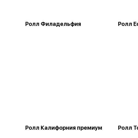
Ролл Филадельфия
Ролл Е
Ролл Калифорния премиум
Ролл Т