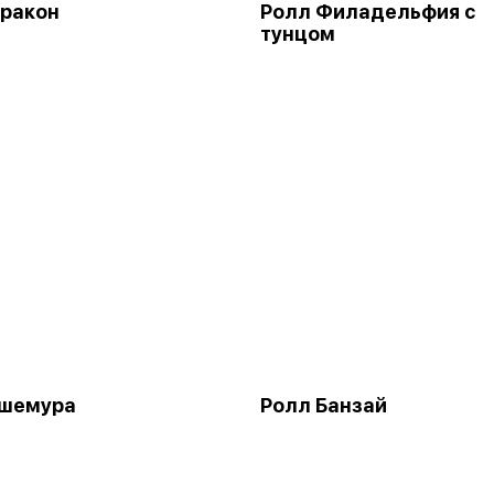
ракон
Ролл Филадельфия с
тунцом
Яшемура
Ролл Банзай