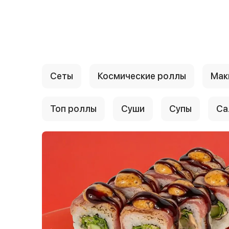
{{ textContacts }}
Сеты
Космические роллы
Мак
Топ роллы
Суши
Супы
Са