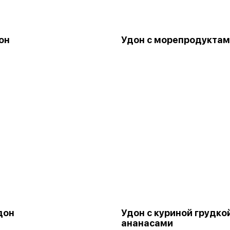
он
Удон с морепродукта
дон
Удон с куриной грудко
ананасами