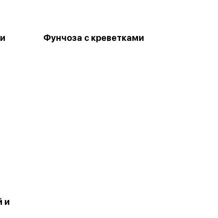
ми
Фунчоза с креветками
й и