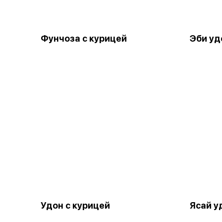
Фунчоза с курицей
Эби уд
Удон с курицей
Ясай у