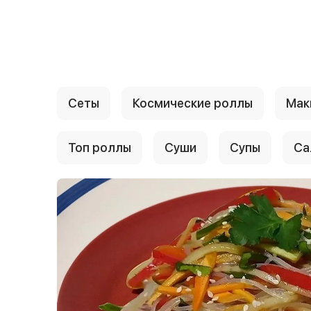
{{ textContacts }}
Сеты
Космические роллы
Мак
Топ роллы
Суши
Супы
Са