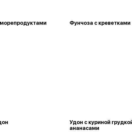
 морепродуктами
Фунчоза с креветками
дон
Удон с куриной грудко
ананасами