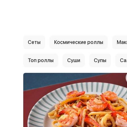
{{ textContacts }}
Сеты
Космические роллы
Мак
Топ роллы
Суши
Супы
Са